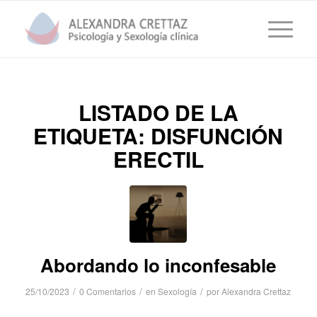
LISTADO DE LA
ETIQUETA:
DISFUNCIÓN
ERECTIL
Abordando lo inconfesable
/
/
/
25/10/2023
0 Comentarios
en
Sexología
por
Alexandra Crettaz