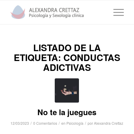
LISTADO DE LA
ETIQUETA:
CONDUCTAS
ADICTIVAS
No te la juegues
/
/
/
12/03/2023
0 Comentarios
en
Psicología
por
Alexandra Crettaz