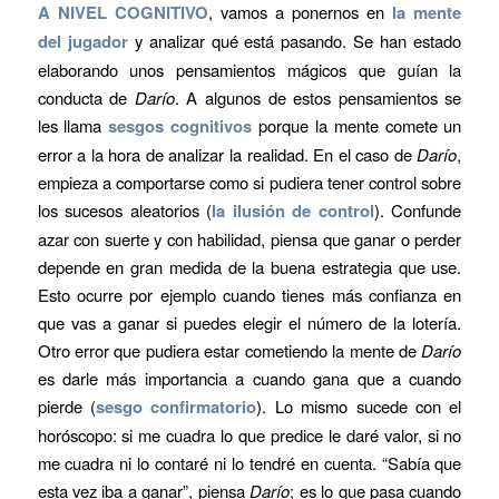
A NIVEL COGNITIVO
, vamos a ponernos en
la mente
del jugador
y analizar qué está pasando. Se han estado
elaborando unos pensamientos mágicos que guían la
conducta de
Darío
. A algunos de estos pensamientos se
les llama
sesgos cognitivos
porque la mente comete un
error a la hora de analizar la realidad. En el caso de
Darío
,
empieza a comportarse como si pudiera tener control sobre
los sucesos aleatorios (
la ilusión de control
). Confunde
azar con suerte y con habilidad, piensa que ganar o perder
depende en gran medida de la buena estrategia que use.
Esto ocurre por ejemplo cuando tienes más confianza en
que vas a ganar si puedes elegir el número de la lotería.
Otro error que pudiera estar cometiendo la mente de
Darío
es darle más importancia a cuando gana que a cuando
pierde (
sesgo confirmatorio
). Lo mismo sucede con el
horóscopo: si me cuadra lo que predice le daré valor, si no
me cuadra ni lo contaré ni lo tendré en cuenta. “Sabía que
esta vez iba a ganar”, piensa
Darío
; es lo que pasa cuando